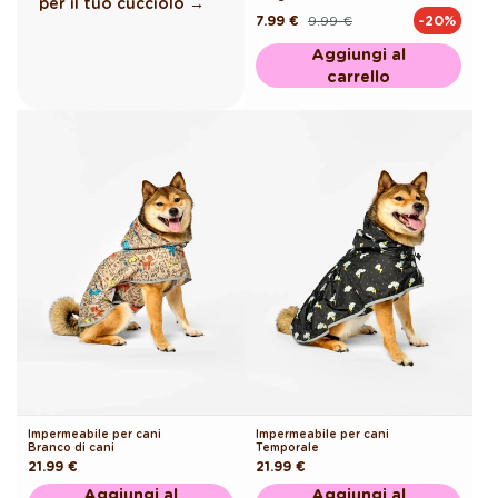
per il tuo cucciolo →
7.99 €
9.99 €
-20%
Prezzo
Prezzo
di
scontato
listino
Aggiungi al
carrello
Impermeabile per cani
Impermeabile per cani
Branco di cani
Temporale
Prezzo
21.99 €
Prezzo
21.99 €
di
di
Aggiungi al
Aggiungi al
listino
listino