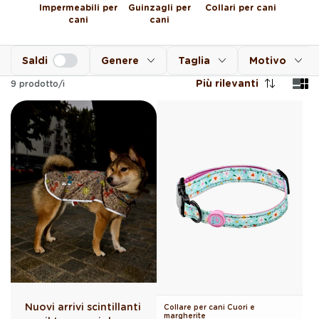
Impermeabili per
Guinzagli per
Collari per cani
cani
cani
Saldi
Genere
Taglia
Motivo
Più rilevanti
9
prodotto/i
Nuovi arrivi scintillanti
Collare per cani Cuori e
margherite