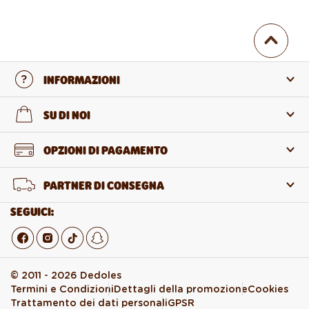
INFORMAZIONI
Contattaci
SU DI NOI
Domande frequenti (FAQ)
Chi siamo
OPZIONI DI PAGAMENTO
Reso e reclamo
Informazioni sui prodotti
PARTNER DI CONSEGNA
Recesso dal contratto
Vendita all’ingrosso
SEGUICI:
© 2011 - 2026 Dedoles
Termini e Condizioni
Dettagli della promozione
Cookies
Trattamento dei dati personali
GPSR