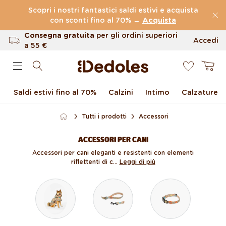
Vai direttamente ai
Scopri i nostri fantastici saldi estivi e acquista
contenuti
con sconti fino al 70% →
(60.199 Recensioni)
Acquista
Consegna gratuita
per gli ordini superiori
Accedi
a 55 €
0
Fino a 100 giorni per il reso
Carrello
Design originale creato da noi
Saldi estivi fino al 70%
Calzini
Intimo
Calzature
Spedizione veloce in meno di 48 ore
Tutti i prodotti
Accessori
ACCESSORI PER CANI
Accessori per cani eleganti e resistenti con elementi
riflettenti di c...
Leggi di più