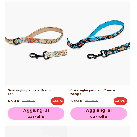
Guinzaglio per cani Branco di
Guinzaglio per cani Cuori e
cani
zampe
6.99 €
12.99 €
6.99 €
12.99 €
-46%
-46%
Prezzo
Prezzo
Prezzo
Prezzo
di
scontato
di
scontato
listino
listino
Aggiungi al
Aggiungi al
carrello
carrello