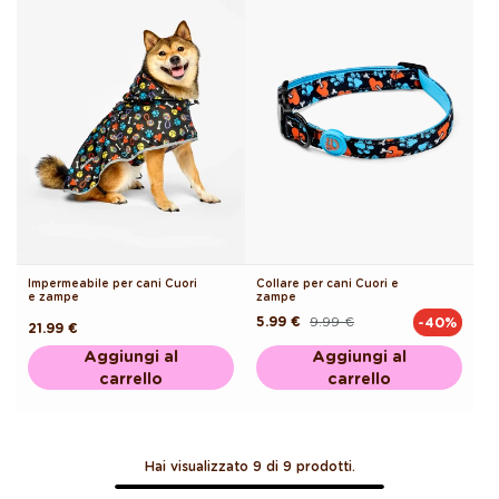
Impermeabile per cani Cuori
Collare per cani Cuori e
e zampe
zampe
5.99 €
9.99 €
-40%
Prezzo
Prezzo
Prezzo
21.99 €
di
scontato
di
listino
Aggiungi al
Aggiungi al
listino
carrello
carrello
Hai visualizzato 9 di 9 prodotti.