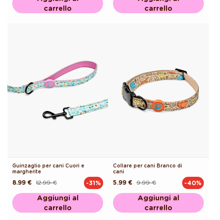
carrello
carrello
Guinzaglio per cani Cuori e
Collare per cani Branco di
margherite
cani
8.99 €
12.99 €
5.99 €
9.99 €
-31%
-40%
Prezzo
Prezzo
Prezzo
Prezzo
di
scontato
di
scontato
listino
listino
Aggiungi al
Aggiungi al
carrello
carrello