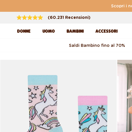
Vai direttamente ai
Scopri i n
contenuti
(60.231 Recensioni)
DONNE
UOMO
BAMBINI
ACCESSORI
Saldi Bambino fino al 70%
Passa alle informazioni
sul prodotto