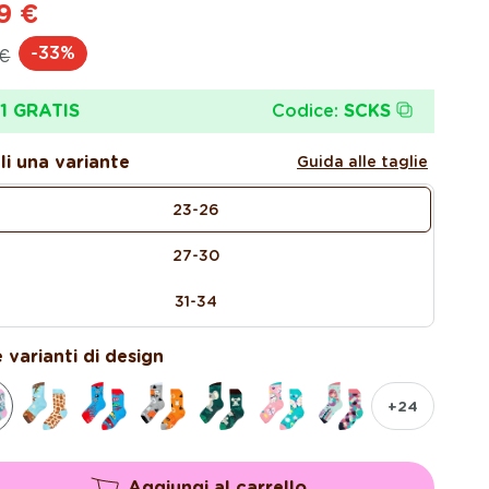
9 €
ezzo
ezzo
-33%
 €
ontato
Codice:
SCKS
1 GRATIS
tino
li una variante
Guida alle taglie
23-26
27-30
31-34
 varianti di design
+24
Aggiungi al carrello