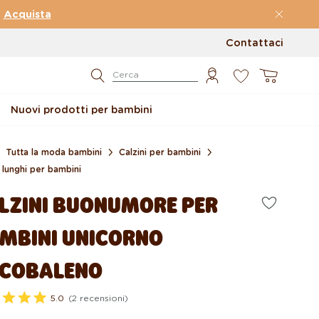
→
Acquista
Contattaci
0
Carrello
Cerca
Nuovi prodotti per bambini
Tutta la moda bambini
Calzini per bambini
i lunghi per bambini
LZINI BUONUMORE PER
MBINI UNICORNO
COBALENO
5.0
(2 recensioni)